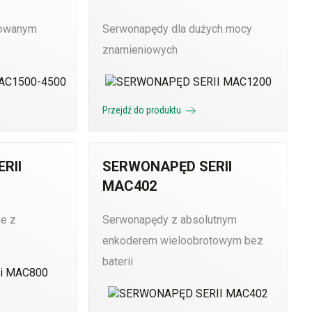
dowanym
Serwonapędy dla dużych mocy
znamieniowych
Przejdź do produktu
RII
SERWONAPĘD SERII
MAC402
e z
Serwonapędy z absolutnym
enkoderem wieloobrotowym bez
baterii