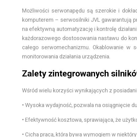
Możliwości serwonapędu są szerokie i dokł
komputerem – serwosilniki JVL gawarantują pro
na efektywną automatyzację i kontrolę dział
każdorazowego dostosowania nastawu do konkr
całego serwomechanizmu. Okablowanie w ser
monitorowania działania urządzenia.
Zalety zintegrowanych silnik
Wśród wielu korzyści wynikających z posiadan
• Wysoka wydajność, pozwala na osiągnięcie d
• Efektywność kosztowa, sprawiająca, że użyt
• Cicha praca, która bywa wymogiem w niektór