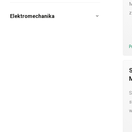
M
z
Elektromechanika
P
S
s
w