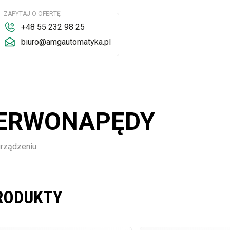
ZAPYTAJ O OFERTĘ
+48 55 232 98 25
biuro@amgautomatyka.pl
SERWONAPĘDY
urządzeniu.
RODUKTY