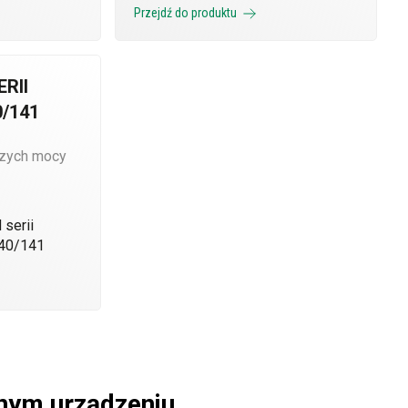
Przejdź do produktu
RII
/141
szych mocy
dnym urządzeniu