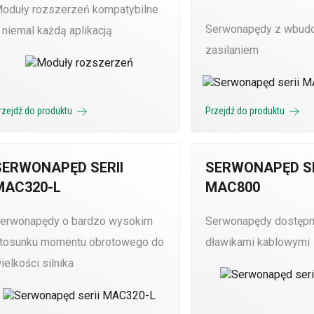
oduły rozszerzeń kompatybilne
Serwonapędy z wbu
 niemal każdą aplikacją
zasilaniem
rzejdź do produktu
Przejdź do produktu
SERWONAPĘD SERII
SERWONAPĘD SE
MAC320-L
MAC800
erwonapędy o bardzo wysokim
Serwonapędy dostępn
tosunku momentu obrotowego do
dławikami kablowymi
ielkości silnika