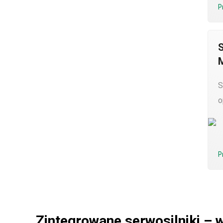
P
S
o
P
Zintegrowane serwosilniki – 