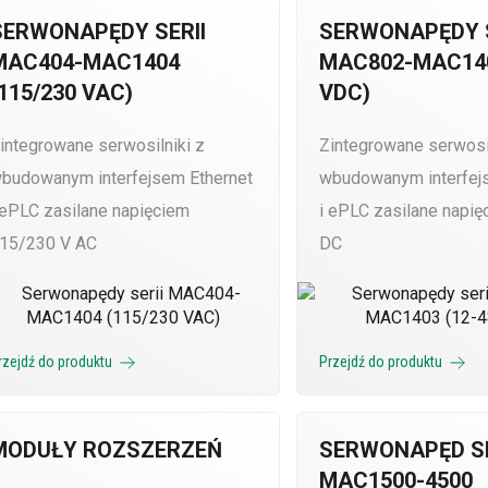
SERWONAPĘDY SERII
SERWONAPĘDY S
MAC404-MAC1404
MAC802-MAC140
115/230 VAC)
VDC)
integrowane serwosilniki z
Zintegrowane serwosil
budowanym interfejsem Ethernet
wbudowanym interfej
 ePLC zasilane napięciem
i ePLC zasilane napi
15/230 V AC
DC
rzejdź do produktu
Przejdź do produktu
MODUŁY ROZSZERZEŃ
SERWONAPĘD SE
MAC1500-4500