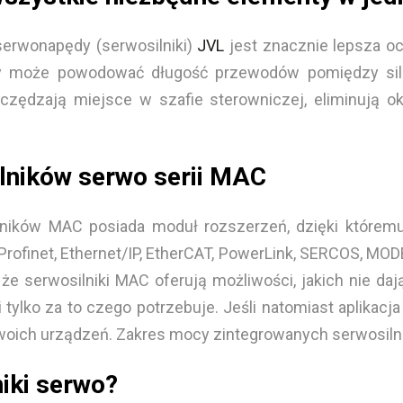
serwonapędy (serwosilniki)
JVL
jest znacznie lepsza oc
my może powodować długość przewodów pomiędzy siln
czędzają miejsce w szafie sterowniczej, eliminują 
ilników serwo serii MAC
lników MAC posiada moduł rozszerzeń, dzięki któremu
n. Profinet, Ethernet/IP, EtherCAT, PowerLink, SERCOS, M
że serwosilniki MAC oferują możliwości, jakich nie da
tylko za to czego potrzebuje. Jeśli natomiast aplikac
woich urządzeń. Zakres mocy zintegrowanych serwosiln
niki serwo?