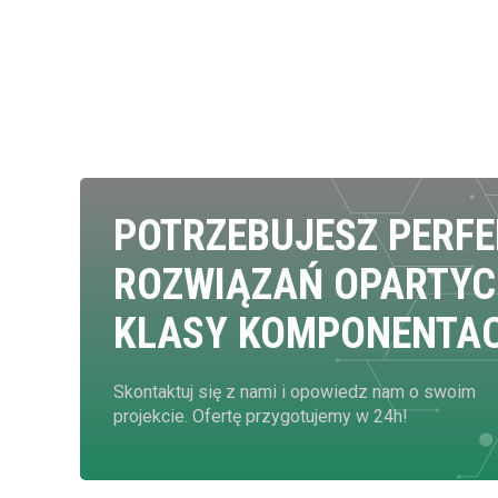
POTRZEBUJESZ PERF
ROZWIĄZAŃ OPARTYC
KLASY KOMPONENTA
Skontaktuj się z nami i opowiedz nam o swoim
projekcie. Ofertę przygotujemy w 24h!