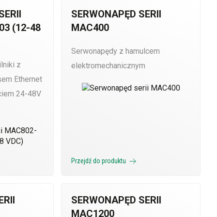
ERII
SERWONAPĘD SERII
3 (12-48
MAC400
Serwonapędy z hamulcem
niki z
elektromechanicznym
sem Ethernet
ęciem 24-48V
Przejdź do produktu
RII
SERWONAPĘD SERII
MAC1200