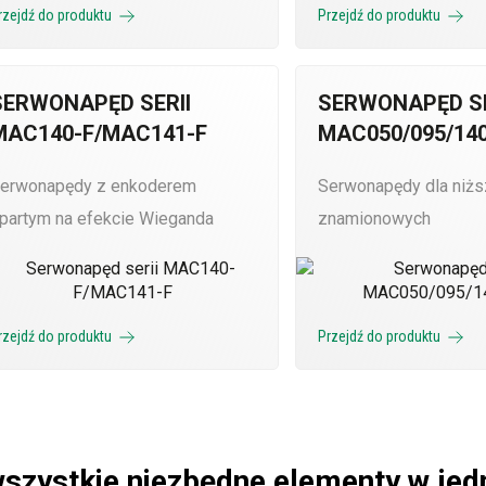
rzejdź do produktu
Przejdź do produktu
SERWONAPĘD SERII
SERWONAPĘD SE
MAC140-F/MAC141-F
MAC050/095/140
erwonapędy z enkoderem
Serwonapędy dla niż
partym na efekcie Wieganda
znamionowych
rzejdź do produktu
Przejdź do produktu
wszystkie niezbędne elementy w je