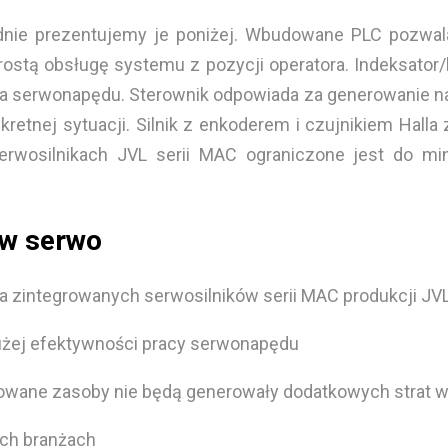
adnie prezentujemy je poniżej. Wbudowane PLC pozwal
stą obsługę systemu z pozycji operatora. Indeksator/k
ania serwonapędu. Sterownik odpowiada za generowanie 
etnej sytuacji. Silnik z enkoderem i czujnikiem Halla
wosilnikach JVL serii MAC ograniczone jest do mini
ów serwo
ia zintegrowanych serwosilników serii MAC produkcji JV
użej efektywności pracy serwonapędu
kowane zasoby nie będą generowały dodatkowych strat w
ych branżach