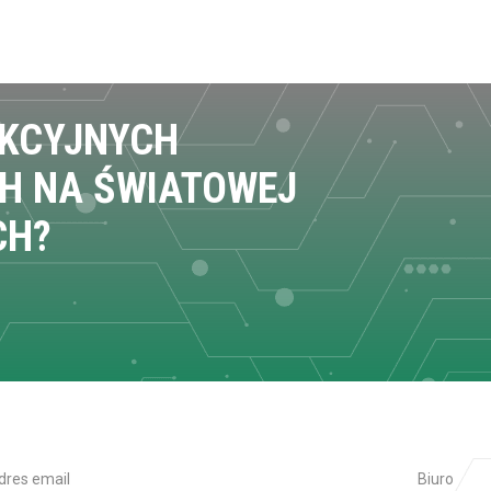
EKCYJNYCH
H NA ŚWIATOWEJ
CH?
dres email
Biuro