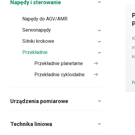
Napędy i sterowanie
Napędy do AGV/AMR
Serwonapędy
K
Silniki krokowe
m
Przekładnie
k
Przekładnie planetarne
Przekładnie cykloidalne
P
Urządzenia pomiarowe
Technika liniowa