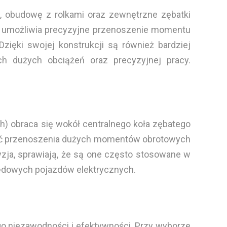
, obudowę z rolkami oraz zewnętrzne zębatki
ałt umożliwia precyzyjne przenoszenie momentu
zięki swojej konstrukcji są również bardziej
ch dużych obciążeń oraz precyzyjnej pracy.
ch) obraca się wokół centralnego koła zębatego
iwość przenoszenia dużych momentów obrotowych
yzja, sprawiają, że są one często stosowane w
ędowych pojazdów elektrycznych.
go niezawodności i efektywności. Przy wyborze