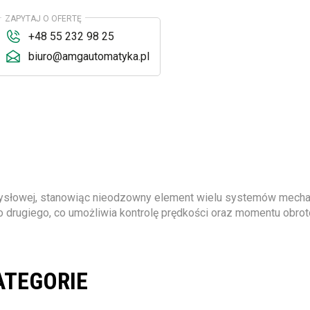
ZAPYTAJ O OFERTĘ
+48 55 232 98 25
biuro@amgautomatyka.pl
mysłowej, stanowiąc nieodzowny element wielu systemów mech
rugiego, co umożliwia kontrolę prędkości oraz momentu obrot
ATEGORIE