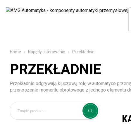
Przekładnie
Home
Napędy i sterowanie
PRZEKŁADNIE
Przekładnie odgrywają kluczową rolę w automatyce prze
przenoszenie momentu obrotowego z jednego elementu do d
K