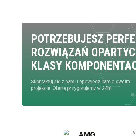
POTRZEBUJESZ PERF
ROZWIĄZAŃ OPARTYC
KLASY KOMPONENTA
Skontaktuj się z nami i opowiedz nam o swoim
projekcie. Ofertę przygotujemy w 24h!
A