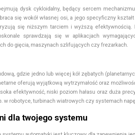
obejmują dysk cykloidalny, będący sercem mechanizmu
braca się wokół własnej osi, a jego specyficzny kszt
eryzują się niższym tarciem i wyższą efektywnością. D
oskonale sprawdzają się w aplikacjach wymagający
h do gięcia, maszynach szlifujących czy frezarkach.
dową, gdzie jedno lub więcej kół zębatych (planetarny
e planetarne oferują wyjątkową wytrzymałość oraz możl
wysoka efektywność, niski poziom hałasu oraz duża prec
 w robotyce, turbinach wiatrowych czy systemach nap
ni dla twojego systemu
 systemu automatyki jest kluczowy dla zapewnienia je