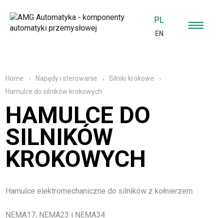
PL
EN
Home
Napędy i sterowanie
Silniki krokowe
Hamulce do silników krokowych
HAMULCE DO
SILNIKÓW
KROKOWYCH
Hamulce elektromechaniczne do silników z kołnierzem
NEMA17, NEMA23 i NEMA34