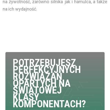
na żywotność, zarówno silnika jak i hamulca, a także
na ich wydajność.
POTRZEBUJESZ
PERFEKCYJNYCH
ROZWIĄZAŃ
OPARTYCH NA
ŚWIATOWEJ
KLASY
KOMPONENTACH?