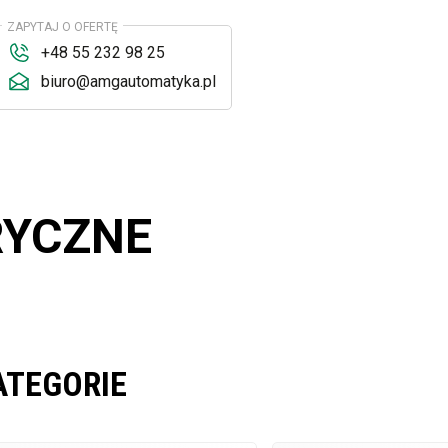
ZAPYTAJ O OFERTĘ
+48 55 232 98 25
biuro@amgautomatyka.pl
RYCZNE
ATEGORIE