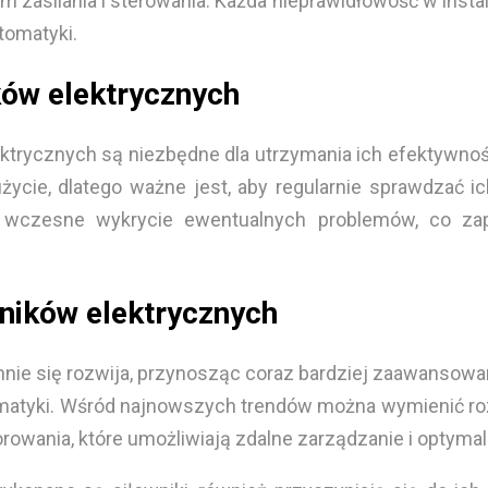
 zasilania i sterowania. Każda nieprawidłowość w inst
tomatyki.
ków elektrycznych
ktrycznych są niezbędne dla utrzymania ich efektywności
cie, dlatego ważne jest, aby regularnie sprawdzać i
a wczesne wykrycie ewentualnych problemów, co za
wników elektrycznych
nie się rozwija, przynosząc coraz bardziej zaawansowa
matyki. Wśród najnowszych trendów można wymienić roz
owania, które umożliwiają zdalne zarządzanie i optymal