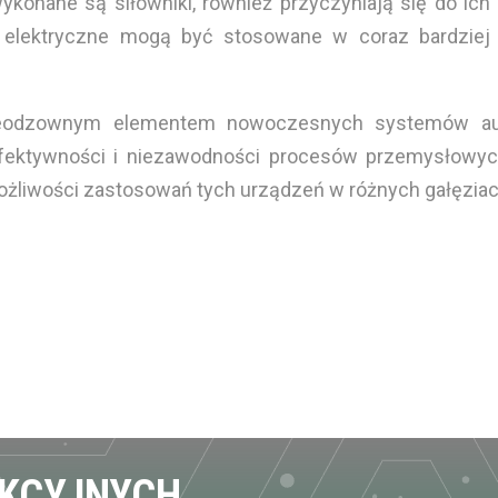
ykonane są siłowniki, również przyczyniają się do ich
iki elektryczne mogą być stosowane w coraz bardziej
ieodzownym elementem nowoczesnych systemów automa
fektywności i niezawodności procesów przemysłowych.
ożliwości zastosowań tych urządzeń w różnych gałęzia
EKCYJNYCH