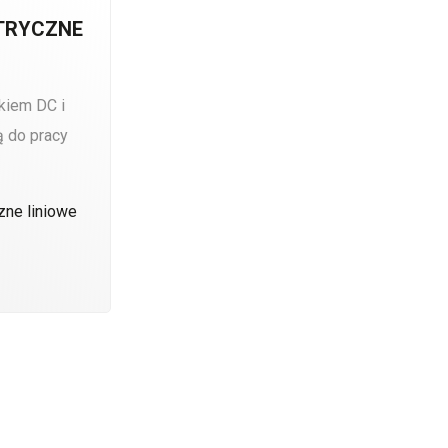
KTRYCZNE
ikiem DC i
ą do pracy