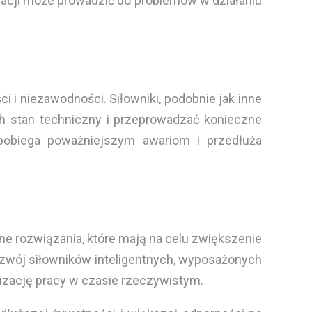
alacji może prowadzić do problemów w działaniu
 i niezawodności. Siłowniki, podobnie jak inne
ch stan techniczny i przeprowadzać konieczne
pobiega poważniejszym awariom i przedłuża
ne rozwiązania, które mają na celu zwiększenie
wój siłowników inteligentnych, wyposażonych
izację pracy w czasie rzeczywistym.