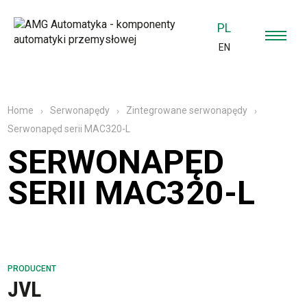
PL
EN
Home
Serwonapędy
Zintegrowane serwonapędy
Serwonapęd serii MAC320-L
SERWONAPĘD
SERII MAC320-L
PRODUCENT
JVL