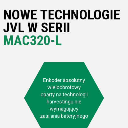
NOWE TECHNOLOGIE
JVL W SERII
MAC320-L
Enkoder absolutny
wieloobrotowy
oparty na technologii
harvestingu nie
wymagający
zasilania bateryjnego