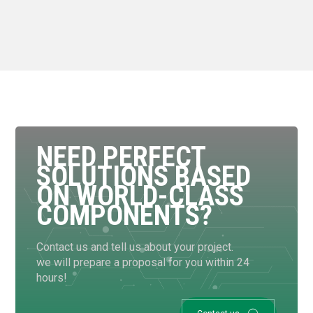
NEED PERFECT
SOLUTIONS BASED
ON WORLD-CLASS
COMPONENTS?
Contact us and tell us about your project.
we will prepare a proposal for you within 24
hours!