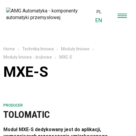
PL
EN
Home
Technika liniowa
Moduły liniowe
MXE-S
Moduły liniowe - śrubowe
MXE-S
PRODUCER
TOLOMATIC
Moduł MXE-S dedykowany jest do aplikacji,