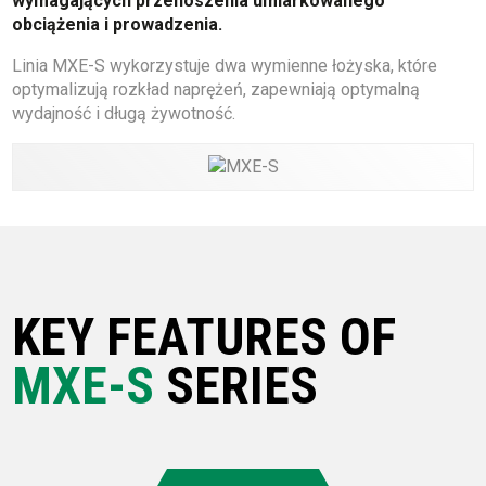
wymagających przenoszenia umiarkowanego
obciążenia i prowadzenia.
Linia MXE-S wykorzystuje dwa wymienne łożyska, które
optymalizują rozkład naprężeń, zapewniają optymalną
wydajność i długą żywotność.
KEY FEATURES OF
MXE-S
SERIES