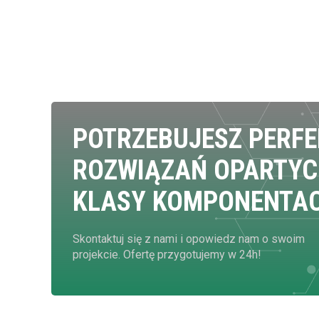
POTRZEBUJESZ PERF
ROZWIĄZAŃ OPARTYC
KLASY KOMPONENTA
Skontaktuj się z nami i opowiedz nam o swoim
projekcie. Ofertę przygotujemy w 24h!