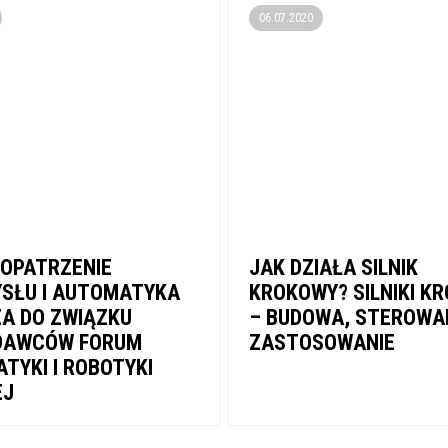
06.07.2020
OPATRZENIE
JAK DZIAŁA SILNIK
SŁU I AUTOMATYKA
KROKOWY? SILNIKI K
A DO ZWIĄZKU
– BUDOWA, STEROWAN
DAWCÓW FORUM
ZASTOSOWANIE
TYKI I ROBOTYKI
EJ