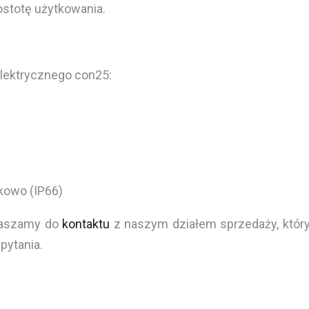
ostotę użytkowania.
elektrycznego con25:
kowo (IP66)
praszamy do
kontaktu
z naszym działem sprzedaży, który 
pytania.