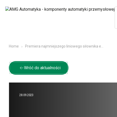
Premiera najmniejszego liniowego siłownika elektrycznego Concens – con25 już dostępny w AMG
Home
Wróć do aktualności
28.09.2023