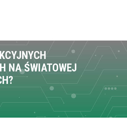
EKCYJNYCH
H NA ŚWIATOWEJ
CH?