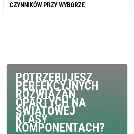
CZYNNIKÓW PRZY WYBORZE
POTRZEBUJESZ
PERFEKCYJNYCH
ROZWIĄZAŃ
OPARTYCH NA
ŚWIATOWEJ
KLASY
KOMPONENTACH?