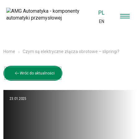
PL
EN
Czym są elektryczne złącza obrotowe – slipringi?
Home
Wróć do aktualności
23.01.2025